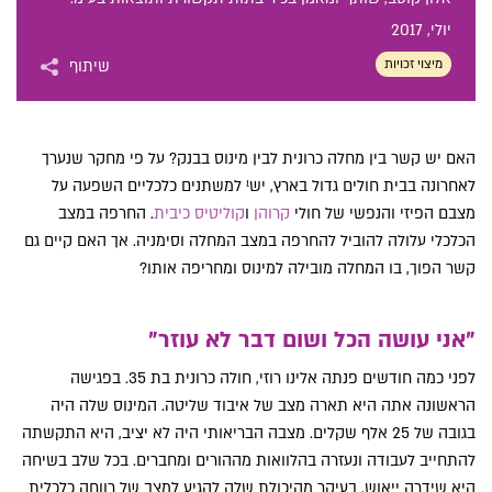
יולי
, 2017
מיצוי זכויות
שיתוף
האם יש קשר בין מחלה כרונית לבין מינוס בבנק? על פי מחקר שנערך
לאחרונה בבית חולים גדול בארץ, יש¹ למשתנים כלכליים השפעה על
מצבם הפיזי והנפשי של חולי
קרוהן
ו
קוליטיס כיבית
. החרפה במצב
הכלכלי עלולה להוביל להחרפה במצב המחלה וסימניה. אך האם קיים גם
קשר הפוך, בו המחלה מובילה למינוס ומחריפה אותו?
"אני עושה הכל ושום דבר לא עוזר"
לפני כמה חודשים פנתה אלינו רוזי, חולה כרונית בת 35. בפגישה
הראשונה אתה היא תארה מצב של איבוד שליטה. המינוס שלה היה
בגובה של 25 אלף שקלים. מצבה הבריאותי היה לא יציב, היא התקשתה
להתחייב לעבודה ונעזרה בהלוואות מההורים ומחברים. בכל שלב בשיחה
היא שידרה ייאוש. בעיקר מהיכולת שלה להגיע למצב של רווחה כלכלית