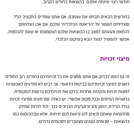
חודשי רצוי שינחה אתכם בהוצאות בחודש הקרוב.
בחודשים הבאים תבחנו את עצמכם, אם אתם עומדים בתקציב הנ"ל
ומצליחים לשמור על 'הדיאטה הכלכלית' שלכם. אם אכן הצלחתם
להתאזן והגעתם למצב בו ההוצאות שלכם הצטמצמו או שוות להכנסות,
אפשר להמשיך לצעד הבא בשיקום הכלכלי.
מיצוי זכויות
זה גם הזמן לבדוק אם אתם ממצים את כל זכויותיכם כחולים. רוב החולים
דואגים למיצוי זכויותיהם בביטוח הלאומי, אך רבים לא מודעים לאפשרות
למצות זכויות והקלות אחרות. בדקו את זכויותיכם ברשות המקומית,
ברשויות המיסים ובכל מקום אפשרי. יש כאלה שנרתעים ממיצוי זכויות
בגלל הניירת, הזמן והביורוקרטיה הכרוכים בכך. יכול להיות שחלק
מההנחות שאתם זכאים להן נראות לכם זניחות. אלא שבהכנסות כמו
בהוצאות – סכומים קטנים מצטברים לסכומים גדולים.