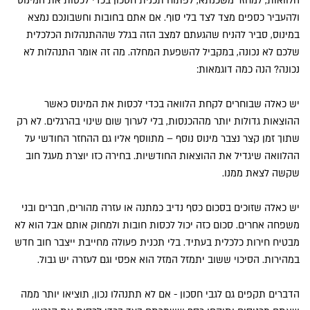
הלוואות, למחזר משכנתא, לפתוח תכנית חסכון בכדי לכסות את המינוס
ולהעביר כספים מצד לצד בלי סוף. אם אתם בחובות וחשבונכם נמצא
במינוס, סביר להניח שהגעתם למצב הזה בגלל שההתנהלות הכלכלית
שלכם לא נכונה, במקביל להשפעת המחלה. מה זה אומר התנהלות לא
נכונה? הנה כמה דוגמאות:
יש כאלה שבוחרים לקחת הלוואה בכדי לכסות את המינוס כאשר
ההוצאות גדולות יותר מההכנסות, בלי לערוך שום שינוי בהרגלים. לא רק
שתוך זמן קצר נצבר מינוס נוסף – מתווסף אליו גם ההחזר החודשי על
ההלוואה שיגדיל את ההוצאות החודשיות. בחירה כזו יוצרת מעגל חוב
שקשה לצאת ממנו.
יש כאלה שזוכים בסכום כסף נדיב כמתנה או עזרה מהורים, חברים ובני
משפחה אחרים. סכום כזה יכול לכסות חובות ולמחוק אותם אבל הוא לא
מבטיח חירות כלכלית בעתיד. בלי תכנית פעולה מחייבת ייצבר חוב חדש
במהירות. הסיכוי ששוב יתמזל המזל הוא אפסי וגם לעזרה יש גבול.
הדברים תקפים גם לגבי חסכון - אם לא תתנהלו נכון, תוציאו יותר ממה