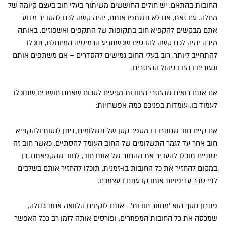
החובות בהתאם. יש חולים החוששים משיתוף בעלי חוב בעצם קיומה של
מחלה. עם זאת, אם לא תשתפו אותם, יהיה קשה לכם להסביר מדוע
אתם מבקשים להקפיא חוב בתקופות של התקפים ואשפוזים. באותה
מידה יהיה לכם קשה להבטיח שכשתגיע הרמיסיה המיוחלת, תוכלו
להתחייב ליותר. רוב בעלי החוב גמישים להסדרים – אם משתפים אותם
ונעזרים בהם בניהול ההחזרים.
אם אתם רואים שהחזרי החובות מגיעים לסכום שאתם חושבים שתוכלו
לעמוד בו, עומדות בפניכם כמה אפשרויות:
אם קיים חוב שנותרו בו מספר קטן של תשלומים, ניתן לנסות ולהקפיא
חוב אחר עד לגמר התשלומים של החוב העומד להסתיים. כאשר חוב זה
יסתיים תוכלו להעביר את ההחזר של אותו חוב, לחוב שהקפאתם. כך
במקום להחזיר את כל החובות בו-זמנית, תוכלו להחזיר אותם בשלבים
לפי סדר עדיפויות אותו קבעתם בעצמכם.
פתרון נוסף הוא 'מחזור חובות' - אתם לוקחים הלוואה אחת גדולה,
שמכסה את כל החובות המפוזרים, ופורסים אותה לזמן רב ככל האפשר