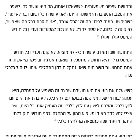
ותחושת שיפור משמעותית. כששאלנו אותה, מה היא עושה כדי לשפר
את המצב, התשובה הראשונה הייתה "אני עושה הכל ושום דבר לא עוזר".
כשביקשנו ממנה לפרט מה זה "הכל" ענתה, "אני חוסכת בכל מה שאפשר,
לא קונה לי כלום, לא טסה לחו"ל, לא הולכת למסעדות ועדיין כל חודש
המינוס עולה ועולה."
התחושה שבן האדם עושה הכל- לא מוציא, לא קונה ועדיין כל חודש
המינוס גדל - היא תחושה מתסכלת, שואבת אנרגיה ובעיקר מייאשת. זו
אחת התחושות השכיחות שאנו נתקלים בהן בתהליכי אימון לניהול כלכלי
נכון.
כששאלנו את רוזי אם היא חושבת שמצב זה משפיע על המחלה, היא
ענתה: "בוודאי שכן. אני קמה בבוקר עם לחץ כלכלי, עוברת את היום עם
לחץ כלכלי והולכת לישון עם לחץ כלכלי. זה מעסיק אותי כל היום, יוצר
אצלי לחץ כבד מאוד ומשפיע המון על המחלה. לפני חודשיים קיבלתי
התקף וידעתי שזה כתוצאה מהלחץ הכלכלי."
רוזי היא אחת מחולים כרוניים רבים המתמודדים עם אתגרים משמעותיים: