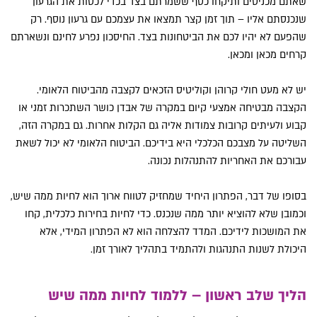
שאתם מכניסים ותיקחו כסף ששמרתם בצד בכדי לכסות את הגרעון
שנכנסתם אליו – תוך זמן קצר תמצאו את עצמכם עם גרעון נוסף. רק
שהפעם לא יהיו לכם את הביטחונות בצד. החיסכון נפרע לחינם ונשארתם
קרחים מכאן ומכאן.
יש לא מעט חולי קרוהן וקוליטיס הזכאים לקצבה מהביטוח הלאומי.
הקצבה מבטיחה אמצעי קיום במקרה של אבדן כושר השתכרות זמני או
קבוע ולעיתים קרובות צמודות אליה גם הקלות אחרות. גם במקרה הזה,
השליטה על מצבכם הכלכלי היא בידיכם. הביטוח הלאומי לא יכול לשאת
עבורכם את האחריות להתנהלות נכונה.
בסופו של דבר, הפתרון היחיד שמחזיק לטווח ארוך הוא לחיות ממה שיש,
וכמובן שלא להוציא יותר ממה שנכנס. כדי לחיות בחירות כלכלית, קחו
את המושכות לידיכם. המדד להצלחה הוא לא הפתרון המידי, אלא
היכולת לשנות התנהגות ולהתמיד בתהליך לאורך זמן.
הליך
שלב ראשון – ללמוד לחיות ממה שיש