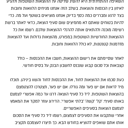
השאיפה ההתחלתית היא להשיג שליטה על ההוצאות השוטפות ולהגיע
לאיזון בין הכנסות והוצאות. בשלב הזה אנחנו מניחים הלוואות וחובות
בצד לרגע ומבררים כמה כסף בדיוק אנחנו מוציאים בשוטף ועל מה. כדי
להיות בטוחים שאתם לא מחמיצים שום סעיף הוצאה, כדאי לאתר ברשת
רשימה מוכנה ולהתאים אותה להרגלי ההוצאות שלכם. רשמו את כל
ההוצאות החודשיות השוטפות במפורט, מהוצאות גדולות ועד להוצאות
מזדמנות קטנטנות, לא כולל הלוואות וחובות.
לאחר שסיימתם את רישום ההוצאות, חשבו את ההכנסות – כולל
קצבאות וכל סכום קבוע שנכנס לחשבון הבנק על בסיס חודשי.
כעת סכמו את ההוצאות לחוד, את ההכנסות לחוד והשוו ביניהן. תוכלו
מיד לראות אם יש פער ומה גודלו. אם יש פער, תצטרכו להצטמצם
בהוצאות השוטפות. ליד כל סעיף הוצאה דרגו עד כמה אפשרי לצמצם
באותו סעיף: 'קל' 'קשה' 'בלתי אפשרי'. הדירוג עוזר למקד את המאמץ
לצמצם הוצאות בסעיפים האפשריים.
אחרי שתקבעו את הסעיפים לצמצום, רשמו ליד כל סעיף את הסכום
אותו אתם שואפים להוציא בחודש הבא. כך תיצרו לעצמכם תקציב