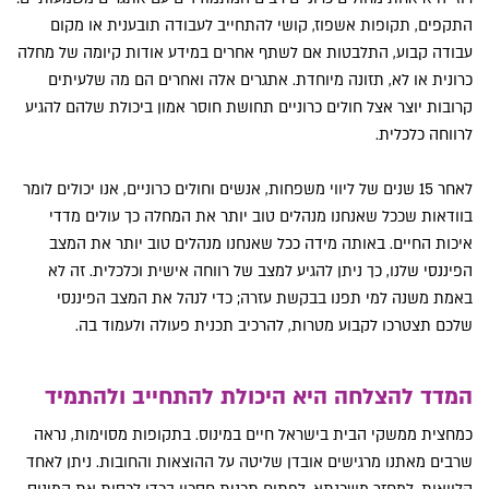
התקפים, תקופות אשפוז, קושי להתחייב לעבודה תובענית או מקום
עבודה קבוע, התלבטות אם לשתף אחרים במידע אודות קיומה של מחלה
כרונית או לא, תזונה מיוחדת. אתגרים אלה ואחרים הם מה שלעיתים
קרובות יוצר אצל חולים כרוניים תחושת חוסר אמון ביכולת שלהם להגיע
לרווחה כלכלית.
לאחר 15 שנים של ליווי משפחות, אנשים וחולים כרוניים, אנו יכולים לומר
בוודאות שככל שאנחנו מנהלים טוב יותר את המחלה כך עולים מדדי
איכות החיים. באותה מידה ככל שאנחנו מנהלים טוב יותר את המצב
הפיננסי שלנו, כך ניתן להגיע למצב של רווחה אישית וכלכלית. זה לא
באמת משנה למי תפנו בבקשת עזרה; כדי לנהל את המצב הפיננסי
שלכם תצטרכו לקבוע מטרות, להרכיב תכנית פעולה ולעמוד בה.
המדד להצלחה היא היכולת להתחייב ולהתמיד
כמחצית ממשקי הבית בישראל חיים במינוס. בתקופות מסוימות, נראה
שרבים מאתנו מרגישים אובדן שליטה על ההוצאות והחובות. ניתן לאחד