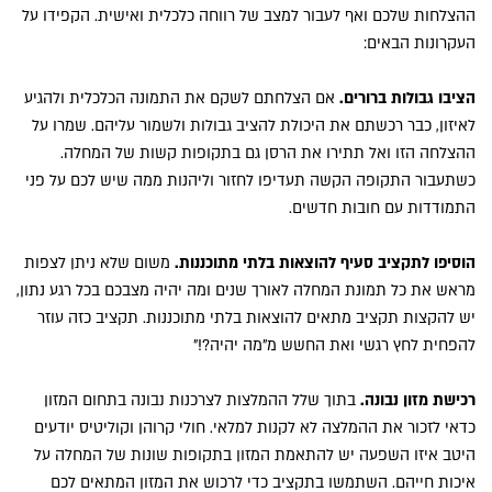
ההצלחות שלכם ואף לעבור למצב של רווחה כלכלית ואישית. הקפידו על
העקרונות הבאים:
הציבו גבולות ברורים.
אם הצלחתם לשקם את התמונה הכלכלית ולהגיע
לאיזון, כבר רכשתם את היכולת להציב גבולות ולשמור עליהם. שמרו על
ההצלחה הזו ואל תתירו את הרסן גם בתקופות קשות של המחלה.
כשתעבור התקופה הקשה תעדיפו לחזור וליהנות ממה שיש לכם על פני
התמודדות עם חובות חדשים.
הוסיפו לתקציב סעיף להוצאות בלתי מתוכננות.
משום שלא ניתן לצפות
מראש את כל תמונת המחלה לאורך שנים ומה יהיה מצבכם בכל רגע נתון,
יש להקצות תקציב מתאים להוצאות בלתי מתוכננות. תקציב כזה עוזר
להפחית לחץ רגשי ואת החשש מ"מה יהיה?!"
רכישת מזון נבונה.
בתוך שלל ההמלצות לצרכנות נבונה בתחום המזון
כדאי לזכור את ההמלצה לא לקנות למלאי. חולי קרוהן וקוליטיס יודעים
היטב איזו השפעה יש להתאמת המזון בתקופות שונות של המחלה על
איכות חייהם. השתמשו בתקציב כדי לרכוש את המזון המתאים לכם