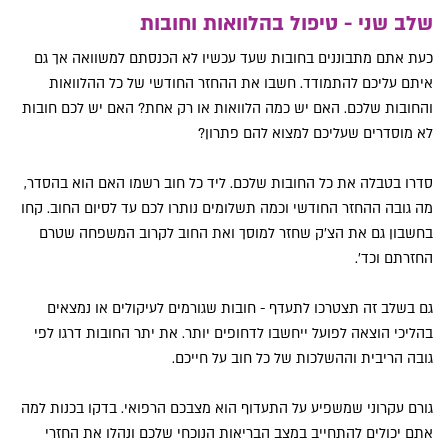
שלב שני - טיפול בהלוואות וחובות
כעת אתם מתבוננים בחובות שעד עכשיו לא הכנסתם למשוואה אך גם
איתם עליכם להתמודד. חשבו את ההחזר החודשי של כל ההלוואות
והחובות שלכם. האם יש כמה הלוואות או רק אחת? האם יש לכם חובות
לא מוסדרים שעליכם למצוא להם פתרון?
סדרו בטבלה את כל החובות שלכם. ליד כל חוב רשמו האם הוא בהסדר,
מה גובה ההחזר החודשי וכמה תשלומים נותרו לכם עד לסיום החוב. קחו
בחשבון גם את הצ'ק שחזר למוסך ואת החוב לקרוב המשפחה שטרם
החזרתם וכד'.
גם בשלב זה תצטרכו לתעדף - חובות שגורמים לעיקולים או נמצאים
בהליכי הוצאה לפועל ייחשבו לדחופים יותר. את יתר החובות דרגו לפי
גובה הריבית וההשלכות של כל חוב על חייכם.
גורם עקרוני שמשפיע על התעדוף הוא מצבכם הרפואי. בדקו בכנות למה
אתם יכולים להתחייב במצב הבריאות הנוכחי שלכם ונהלו את החזרי