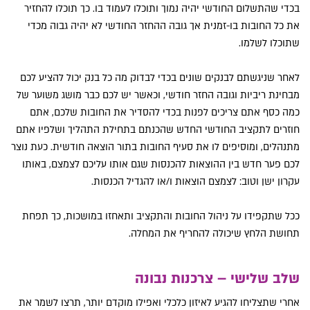
בכדי שהתשלום החודשי יהיה נמוך ותוכלו לעמוד בו. כך תוכלו להחזיר
את כל החובות בו-זמנית אך גובה ההחזר החודשי לא יהיה גבוה מכדי
שתוכלו לשלמו.
לאחר שניגשתם לבנקים שונים בכדי לבדוק מה כל בנק יכול להציע לכם
מבחינת ריביות וגובה החזר חודשי, וכאשר יש לכם כבר מושג משוער של
כמה כסף אתם צריכים לפנות בכדי להסדיר את החובות שלכם, אתם
חוזרים לתקציב החודשי החדש שהכנתם בתחילת התהליך ושלפיו אתם
מתנהלים, ומוסיפים לו את סעיף החובות בתור הוצאה חודשית. כעת נוצר
לכם פער חדש בין ההוצאות להכנסות שגם אותו עליכם לצמצם, באותו
עקרון ישן וטוב: לצמצם הוצאות ו/או להגדיל הכנסות.
ככל שתקפידו על ניהול החובות והתקציב ותאחזו במושכות, כך תפחת
תחושת הלחץ שיכולה להחריף את המחלה.
שלב שלישי – צרכנות נבונה
אחרי שתצליחו להגיע לאיזון כלכלי ואפילו מוקדם יותר, תרצו לשמר את