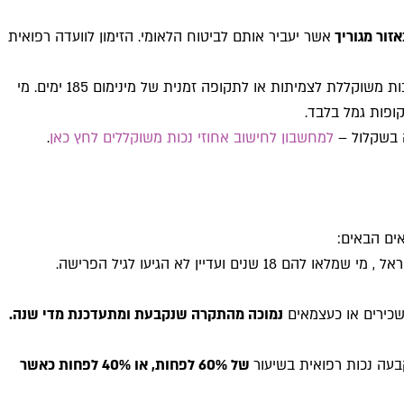
זור מגוריך
אשר יעביר אותם לביטוח הלאומי. הזימון לוועדה רפואית
ניתן למי שנקבעו לו לפחות 90% נכות משוקללת לצמיתות או לתקופה זמנית של מינימום 185 ימים. מי
ה בשקלול –
למחשבון לחישוב אחוזי נכות משוקללים לחץ כאן
.
ים הבאים:
נים ועדיין לא הגיעו לגיל הפרישה.
כירים או כעצמאים
נמוכה מהתקרה שנקבעת ומתעדכנת מדי שנה.
בעה נכות רפואית בשיעור
של 60% לפחות, או 40% לפחות כאשר