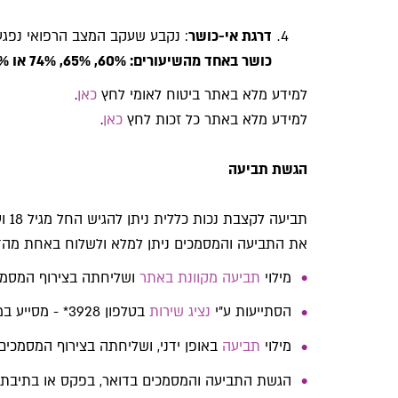
דרגת אי-כושר
: נקבע שעקב המצב הרפואי נפגע
כושר באחד מהשיעורים: 60%, 65%, 74% או 100%.
למידע מלא באתר ביטוח לאומי לחץ
כאן
.
למידע מלא באתר כל זכות לחץ
כאן
.
הגשת תביעה
תביעה לקצבת נכות כללית ניתן להגיש החל מגיל 18 ועד 12 חודשים לאחר גיל פרישה.
את התביעה והמסמכים ניתן למלא ולשלוח באחת מהד
מילוי
תביעה מקוונת באתר
ושליחתה בצירוף המסמכים
הסתייעות ע"י
נציג שירות
בטלפון 3928* - מסייע במילוי התביעה.
מילוי
תביעה
באופן ידני, ושליחתה בצירוף המסמכים
הגשת התביעה והמסמכים בדואר, בפקס או בתיבת