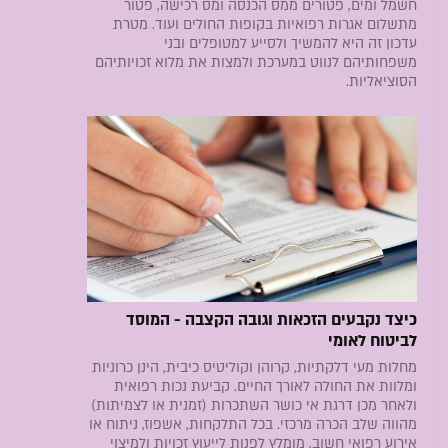
חשמל ומים, פטורים ממס הכנסה ומס רכישה, פטור
מתשלום אגרות רפואיות בקופות החולים ועוד. מטרת
עדכון זה היא להמשיך ולסייע למטופלים ובני
משפחותיהם לנווט במערכת ולמצות את מלוא זכויותיהם
הסוציאליות.
כיצד נקבעים הזכאות וגובה הקצבה - המוסד
לביטוח לאומי
מחלות מעי דלקתיות, קרוהן וקוליטיס כיבית, הינן כרוניות
ומלוות את החולה לאורך החיים. קביעת נכות רפואית
ולאחר מכן דרגת אי כושר השתכרות (זמנית או לצמיתות)
מהווה שלב הכרה מרכזי. בכל התלקחות, אשפוז, ניתוח או
אירוע רפואי חשוב, מומלץ לפנות לייעוץ זכויות ולמיצוי