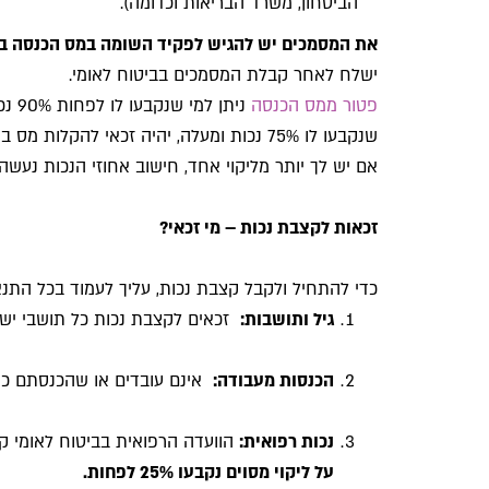
הביטחון, משרד הבריאות וכדומה).
את המסמכים יש להגיש לפקיד השומה במס הכנסה בא
ישלח לאחר קבלת המסמכים בביטוח לאומי.
פטור ממס הכנסה
שנקבעו לו 75% נכות ומעלה, יהיה זכאי להקלות מס בקופות גמל בלבד.
אם יש לך יותר מליקוי אחד, חישוב אחוזי הנכות נעש
זכאות לקצבת נכות – מי זכאי?
כדי להתחיל ולקבל קצבת נכות, עליך לעמוד בכל התנא
גיל ותושבות
:
זכאים לקצבת נכות כל תושבי ישראל , מי שמלאו להם 18 ש
הכנסות מעבודה
:
אינם עובדים או שהכנסתם כש
נכות רפואית:
הוועדה הרפואית בביטוח לאומי ק
על ליקוי מסוים נקבעו 25% לפחות.