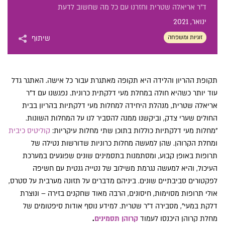
ד"ר אריאלה שטרית וחזרנו עם כל מה שחשוב לדעת
ינואר
, 2021
זוגיות ומשפחה
שיתוף
תקופת ההריון והלידה היא תקופה מאתגרת עבור כל אישה. האתגר גדל
עוד יותר כשהיא חולה במחלת מעי דלקתית כרונית. נפגשנו עם ד"ר
אריאלה שטרית, מנהלת היחידה למחלות מעי דלקתיות בהריון בבית
החולים שערי צדק, וביקשנו ממנה להסביר לנו על המחלות השונות.
"מחלות מעי דלקתיות כוללות בתוכן שתי מחלות עיקריות:
קוליטיס כיבית
ומחלת הקרוהן. שהן למעשה מחלות כרוניות שדורשות נטילה של
תרופות באופן קבוע, ומסתמנות בתסמינים שונים שפוגעים במערכת
העיכול, והיא למעשה נגרמת משילוב של נטייה גנטית עם חשיפה
לפקטורים סביבתיים שונים. ביניהם מדברים על תזונה מערבית על סטרס,
אולי תרופות מסוימות, חיסונים, הרבה מאוד שחקנים בזירה – ונוצרת
דלקת במעי", מסבירה ד"ר שטרית. למידע נוסף אודות סיפטומים של
מחלת קרוהן היכנסו לעמוד
קרוהן תסמינים
.