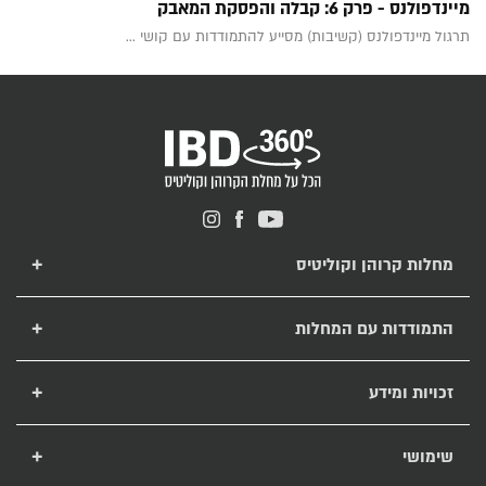
מיינדפולנס - פרק 6: קבלה והפסקת המאבק
תרגול מיינדפולנס (קשיבות) מסייע להתמודדות עם קושי ...
מחלות קרוהן וקוליטיס
מחלת קרוהן
מחלת קוליטיס כיבית
התמודדות עם המחלות
טיפול בקרוהן ובקוליטיס
תזונה לחולי קרוהן וקוליטיס
מחלות מעי דלקתיות
רפואה משלימה ומחלות מעי דלקתיות
זכויות ומידע
תרופות ביולוגיות
קרוהן והריון
מיצוי זכויות
פיסטולות פריאנליות
מחלות מעי ומתח נפשי
אמצעי קיום וזכות לקצבה
שימושי
בדיקת קלפרוטקטין
קביעת זכאות ושיעורה