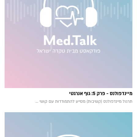
מיינדפולנס - פרק 5: גוף אנרגטי
תרגול מיינדפולנס (קשיבות) מסייע להתמודדות עם קושי ...