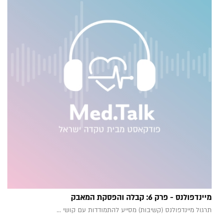
מיינדפולנס - פרק 6: קבלה והפסקת המאבק
תרגול מיינדפולנס (קשיבות) מסייע להתמודדות עם קושי ...