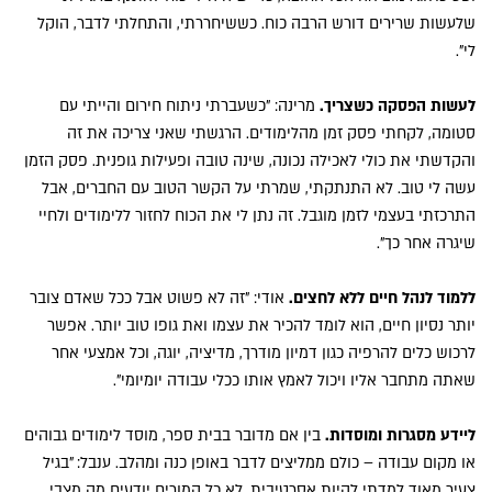
שלעשות שרירים דורש הרבה כוח. כששיחררתי, והתחלתי לדבר, הוקל
לי".
לעשות הפסקה כשצריך.
מרינה: "כשעברתי ניתוח חירום והייתי עם
סטומה, לקחתי פסק זמן מהלימודים. הרגשתי שאני צריכה את זה
והקדשתי את כולי לאכילה נכונה, שינה טובה ופעילות גופנית. פסק הזמן
עשה לי טוב. לא התנתקתי, שמרתי על הקשר הטוב עם החברים, אבל
התרכזתי בעצמי לזמן מוגבל. זה נתן לי את הכוח לחזור ללימודים ולחיי
שיגרה אחר כך".
ללמוד לנהל חיים ללא לחצים.
אודי: "זה לא פשוט אבל ככל שאדם צובר
יותר נסיון חיים, הוא לומד להכיר את עצמו ואת גופו טוב יותר. אפשר
לרכוש כלים להרפיה כגון דמיון מודרך, מדיציה, יוגה, וכל אמצעי אחר
שאתה מתחבר אליו ויכול לאמץ אותו ככלי עבודה יומיומי".
ליידע מסגרות ומוסדות.
בין אם מדובר בבית ספר, מוסד לימודים גבוהים
או מקום עבודה – כולם ממליצים לדבר באופן כנה ומהלב. ענבל: "בגיל
צעיר מאוד למדתי להיות אסרטיבית. לא כל המורים יודעים מה מצבי.