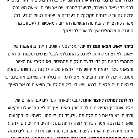
לבודד קשיים צפויים ולהיערך מראש.
יעל: "בגלל הצרכים הייחודיים, כדאי
לפני כל יציאה משיגרה, להיערך לתרחישים אפשריים. יציאה משיגרה
יכולה להיות שירותים מקולקלים בעבודה או יציאה לטיול בטבע. בכל
מקרה כזה צריך להבין מה המשימה הקרובה מאפשרת לעשות, מה
המגבלות ולהחליט איך להיערך לקראתן".
בזמני ייאוש מצאו תוכן לחיים.
יעל: "לפני 7 שנים הייתי בתהומות של
ייאוש, לא רציתי לחיות. לא ככה. התרגלתי לקבל פרסים ומלגות ופתאום
נלחמתי כל יום רק כדי להצליח לקום מהמיטה. ואז גיליתי את הציור
ומצאתי שכדי לצאת מייאוש צריך למצוא משהו לחכות לו, משהו שנהנים
ממנו. זה יכול להיות תחביב או אפילו סדרה בטלוויזיה שאתם אוהבים. יש
לי היום חיים מלאים. ברגע שיש בשביל מה לחיות, מוצאים גם את האיך".
לא לתת למחלה לעצור אותך.
ענבל: "באחד הטיולים עם ההורים שלי
גילינו שמדריך הטיולים חולה קרוהן. ראיתי איך זה לא מפריע לו במקצוע
ובחיים, ראיתי את רוח הלחימה שלו, זה נתן לי המון. כשמישהי בקבוצה
שאני חברה בה אמרה שהיא רוצה להיות גננת וחולים אחרים ניסו להניע
אותה מזה ולעודד אותה לעבוד מהבית, דמותו של מדריך הטיולים נתנה