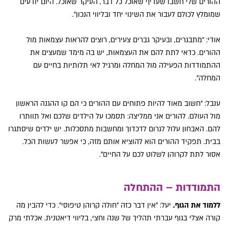
ההורים שלי חשבו שעדיף שאוכל כל דבר, העיקר שאוכל. היום יודעים
שמומלץ לכולם לעבור את השינוי יחד ובליווי הנכון".
אודי: "מתבגרים, ובעיקר גברים צעירים, רוצים להראות עצמאות מול
ההורים. כדאי לתת להם את העצמאות, יש בה מימד שמעצים את
ההתמודדות הפעילה מול המחלה ומרגיל לאי תלותיות בחיים עם
המחלה".
ענבל: "חשוב מאוד להיות פתוחים עם ההורים כי הם קו ההגנה הראשון
מול העולם. להורים אני ממליצה: תסמכו על הילדים שלכם ואל תוותרו
להם. האבחון עלול לגרום לדכדוך ומחשבות מתסכלות. יש ילדים שיסתגרו
בבית. תפקיד ההורים הוא להוציא אותם מזה, כי אפשר לעשות הכל.
אסור לתת לקרוהן לשלוט לכם על החיים".
התמודדות – ההתחלה
ללמוד את הגוף.
יעל: "אין דבר כזה "חולה קרוהן טיפוסי". כדי להבין מה
קורה אצלי בגוף עברתי תהליך של שנה וחצי, בליווי דיאטנית. אכלתי מרק