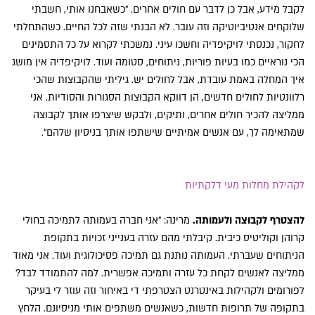
לקבל מידע, אבל כן לדבר עם חולים אחרים. "כשאבחנו אותי, חשבתי
שלוקחים אנטיביוטיקה וזה עובר. לא הבנתי שזה לכל החיים. כשהתחלתי
לחקור, נכנסתי לויקיפדיה וחשכו עיני. נמשכתי לקרוא על כל התסמינים
הכי נוראיים כמו בעיות פוריות, ניתוחים, סטומה ועוד. לויקיפדיה אין מושג
איך המחלה באמת עובדת, אבל לחולים יש. גיליתי שהקבוצות שהכי
רלוונטיות לחולים חדשים, הן דווקא הקבוצות הסגורות והסודיות. אני
ממליצה להכיר חולים אחרים, ותיקים, ולבקש שיצרפו אותך לקבוצה
שמתאימה לך, עם אנשים אמיתיים שישתפו אותך בניסיון שלהם".
לקהילת מחלות מעי דלקתיות
להצטרף לקבוצה ולעמותה.
מרינה: "אני חברה בעמותה לתמיכה בחולי
קרוהן וקוליטיס כיבית. קיבלתי מהם עזרה בענייני זכויות בתקופת
הניתוחים שעברתי. העמותה נותנת גם תמיכה פסיכולוגית ועוד. אני מאוד
ממליצה לאנשים לקחת כל עזרה ותמיכה אפשרית. למה להתמודד לבד?
לפורומים ולקהילות באינטרנט הצטרפתי די באיחור וזה עוזר לי בעיקר
בתקופה של תרופות חדשות, כשאנשים משתפים אותי מניסיונם. הלחץ