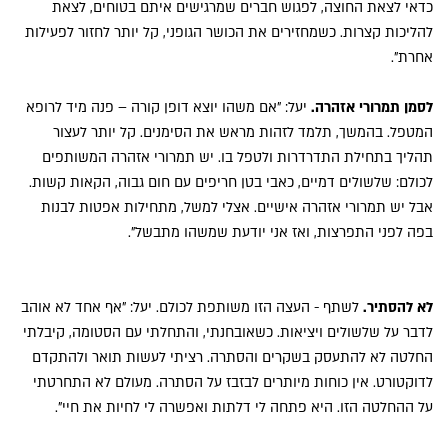
כדאי לצאת החוצה, לפגוש חברים שמרגישים איתם בטוחים, לצאת
להליכות קצרות. כשמחזירים את הכושר הגופני, קל יותר לחזור לפעילות
אחרת".
לסמן תמרורי אזהרה.
יעל: "אם משהו יוצא דופן קורה – פנה מיד לרופא
המטפל. בהמשך, תלמד לזהות מראש את הסימנים. קל יותר לעצור
תהליך בתחילת התדרדרות ולטפל בו. יש תמרורי אזהרה המשותפים
לכולם: שלשולים דמיים, כאבי בטן חריפים עם חום גבוה, הקאות קשות.
אבל יש תמרורי אזהרה אישיים. אצלי למשל, מתחילות אפטות לבנות
בפה לפני התפרצות, ואז אני יודעת שמשהו מתבשל".
לא להסתיר.
לשתף - העצה הזו משותפת לכולם. יעל: "אף אחד לא אוהב
לדבר על שלשולים ויציאות. כשאובחנתי, והתחלתי עם הסטומה, קיבלתי
החלטה לא להתעסק בשקרים והסתרה. רציתי לעשות תואר ולהתקדם
לדוקטורט. אין כוחות מיותרים לבזבז על הסתרה. מעולם לא התחרטתי
על ההחלטה הזו. היא פתחה לי דלתות ואפשרה לי לחיות את חיי".