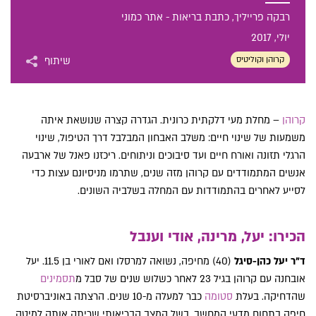
רבקה פרייליך, כתבת בריאות - אתר כמוני
יולי
, 2017
קרוהן וקוליטיס
שיתוף
קרוהן
– מחלת מעי דלקתית כרונית. הגדרה קצרה שנושאת איתה
משמעות של שינוי חיים: משלב האבחון המבלבל דרך הטיפול, שינוי
הרגלי תזונה ואורח חיים ועד סיבוכים וניתוחים. ריכזנו פאנל של ארבעה
אנשים המתמודדים עם קרוהן מזה שנים, שתרמו מניסיונם עצות כדי
לסייע לאחרים בהתמודדות עם המחלה בשלביה השונים.
הכירו: יעל, מרינה, אודי וענבל
ד"ר יעל כהן-סיגל
(40) מחיפה, נשואה למרסלו ואם לאורי בן 11.5. יעל
אובחנה עם קרוהן בגיל 23 לאחר כשלוש שנים של סבל מ
תסמינים
שהדחיקה. בעלת
סטומה
כבר למעלה מ-10 שנים. הרצתה באוניברסיטת
חיפה בתחום מדעי המחשב. בשל המצב הבריאותי שריתק אותה למיטה,