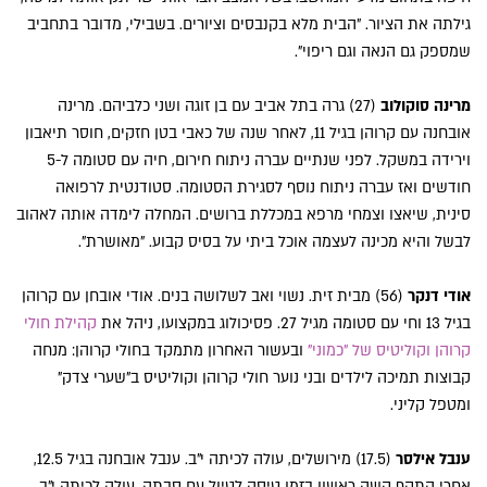
גילתה את הציור. "הבית מלא בקנבסים וציורים. בשבילי, מדובר בתחביב
שמספק גם הנאה וגם ריפוי".
מרינה סוקולוב
(27) גרה בתל אביב עם בן זוגה ושני כלביהם. מרינה
אובחנה עם קרוהן בגיל 11, לאחר שנה של כאבי בטן חזקים, חוסר תיאבון
וירידה במשקל. לפני שנתיים עברה ניתוח חירום, חיה עם סטומה ל-5
חודשים ואז עברה ניתוח נוסף לסגירת הסטומה. סטודנטית לרפואה
סינית, שיאצו וצמחי מרפא במכללת ברושים. המחלה לימדה אותה לאהוב
לבשל והיא מכינה לעצמה אוכל ביתי על בסיס קבוע. "מאושרת".
אודי דנקר
(56) מבית זית. נשוי ואב לשלושה בנים. אודי אובחן עם קרוהן
בגיל 13 וחי עם סטומה מגיל 27. פסיכולוג במקצועו, ניהל את
קהילת חולי
קרוהן וקוליטיס של "כמוני"
ובעשור האחרון מתמקד בחולי קרוהן: מנחה
קבוצות תמיכה לילדים ובני נוער חולי קרוהן וקוליטיס ב"שערי צדק"
ומטפל קליני.
ענבל אילסר
(17.5) מירושלים, עולה לכיתה י"ב. ענבל אובחנה בגיל 12.5,
אחרי התקף קשה ראשון בזמן טיסה לטיול עם סבתה. עולה לכיתה י"ב,