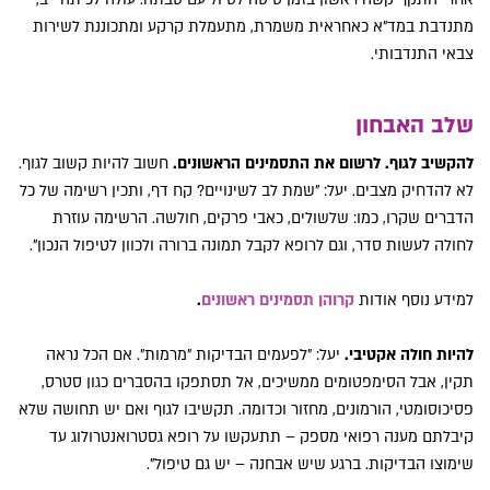
מתנדבת במד"א כאחראית משמרת, מתעמלת קרקע ומתכוננת לשירות
צבאי התנדבותי.
שלב האבחון
להקשיב לגוף. לרשום את התסמינים הראשונים.
חשוב להיות קשוב לגוף.
לא להדחיק מצבים. יעל: "שמת לב לשינויים? קח דף, ותכין רשימה של כל
הדברים שקרו, כמו: שלשולים, כאבי פרקים, חולשה. הרשימה עוזרת
לחולה לעשות סדר, וגם לרופא לקבל תמונה ברורה ולכוון לטיפול הנכון".
למידע נוסף אודות
קרוהן תסמינים ראשונים
.
להיות חולה אקטיבי.
יעל: "לפעמים הבדיקות "מרמות". אם הכל נראה
תקין, אבל הסימפטומים ממשיכים, אל תסתפקו בהסברים כגון סטרס,
פסיכוסומטי, הורמונים, מחזור וכדומה. תקשיבו לגוף ואם יש תחושה שלא
קיבלתם מענה רפואי מספק – תתעקשו על רופא גסטרואנטרולוג עד
שימוצו הבדיקות. ברגע שיש אבחנה – יש גם טיפול".