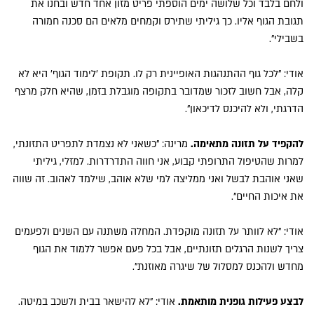
ולחם בלבד וכל שלושה ימים הוספתי פריט מזון אחד חדש ובחנו את
תגובת הגוף אליו. כך גיליתי שתירס וקמחים מלאים הם סכנה חמורה
בשבילי".
אודי: "לכל גוף ההתנהגות האופיינית רק לו. תקופת 'לימוד הגוף' היא לא
קלה, אבל חשוב לזכור שמדובר בתקופה מוגבלת בזמן, שהיא חלק מרצף
הדרגתי, ולא להיכנס לדיכאון".
להקפיד על תזונה מתאימה.
מרינה: "כשאני לא נצמדת לתפריט התזונתי,
למרות שהטיפול התרופתי קבוע, אני חווה התדרדרות. למזלי, גיליתי
שאני אוהבת לבשל ואני ממליצה למי שלא אוהב, שילמד לאהוב. זה שווה
את איכות החיים".
אודי: "לא לוותר על תזונה מוקפדת. המחלה משתנה עם השנים ולפעמים
צריך לשנות הרגלים תזונתיים, אבל בכל פעם אפשר ללמוד את הגוף
מחדש ולהכנס למסלול של שיגרה מאוזנת".
לבצע פעילות גופנית מותאמת.
אודי: "לא להישאר בבית ולשכב במיטה.