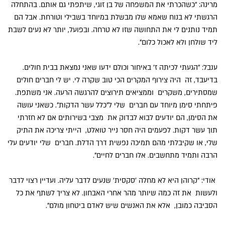
מרינה: "כשהכרתי את המשפחה של בן זוגי, שיתפתי גם אותם. בהתחלה
הרגשתי לא בנוח שאמא שלו מבשלת במיוחד בשבילי וטורחת. אבל הם
תמיד נותנים לי את התחושה שזו לא טרחה. ובפועל, יותר לא נעים לשבת
ליד שולחן ולא לאכול כלום".
ענבל: "הגעתי לכיתה ז' באיחור וכולם ידעו שאני נמצאת בבית חולים.
בדיעבד, זה היה צירוף המקרים הכי טוב שקרה לי. יש לי חברים חולים
שמסתירים, משקרים וממציאים תירוצים להרגשה הרעה. אני משתפת.
פיתחתי סימן מיוחד עם חברים שלי ל"כלל עשר הדקות". כשאני עושה
את הסימן, הם יודעים לבוא לבדוק את מצבי בשירותים אם לא חזרתי
תוך עשר דקות. לפעמים היה חסר נייר טואלט, הייתי צריכה את התיק
שלי, או שקיבלתי מהם תמיכה נפשית דרך הדלת. חברים שלי יודעים עלי
הרבה ותמיד מתחשבים. אלו חברים לחיים".
אודי: "קרוהן היא לא מחלה 'סקסית' שנעים לדבר עליה. ועדיין רצוי לדבר
ולעשות את זה כמה שיותר מהר אחרי האבחון. לא צריך לשתף את כל
הסביבה כמובן, אלא את האנשים שיש לאדם ביטחון מולם".