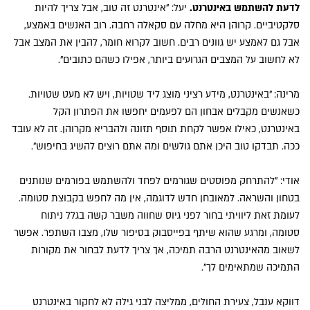
לדעת להשתמש באינטרנט.
יעל: "אינטרנט זה טוב, אבל צריך להיות
סלקטיביים. קרוהן היא מחלה עם סקאלה רחבה. רוב האנשים באמצע,
אבל גם לאמצע יש גוונים רבים. חשוב לקרוא חומר, להבין את המצב אבל
לא לחשוב על המצבים הגרועים ביותר, אפילו כשהם כתובים".
מרינה: "באינטרנט, מידע רציני מוצג ליד שטויות, ויש לא מעט שטויות.
כשאנשים מקבלים אבחון הם לפעמים יחפשו את הפתרון הקל
באינטרנט, כאילו אפשר לקחת תוסף תזונה ולהבריא מקרוהן. זה לא עובד
ככה. תבדקו טוב היכן אתם גולשים ומה אתם רוצים להשיג בחיפוש".
אודי: "להתרחק מפוסטים שגורמים לפחד ולהשתמש בפורמים שנותנים
בטחון והשראה. למאובחן חדש לדוגמה, אין מה לחפש בקבוצת סטומה.
לעומת זאת ליוויתי בחור לפני גיוס שחווה משבר קשה בגלל ניתוח
סטומה, ומרגע שהוא שיתף בפייסבוק בסיפור שלו, מצבו השתפר. אפשר
לשאוב מהאינטרנט הרבה תמיכה, אך צריך לדעת לבחור את מקורות
התמיכה שמתאימים לך".
דווקא ענבל, צעירת החולים, ממליצה לבני גילה לא לחקור באינטרנט