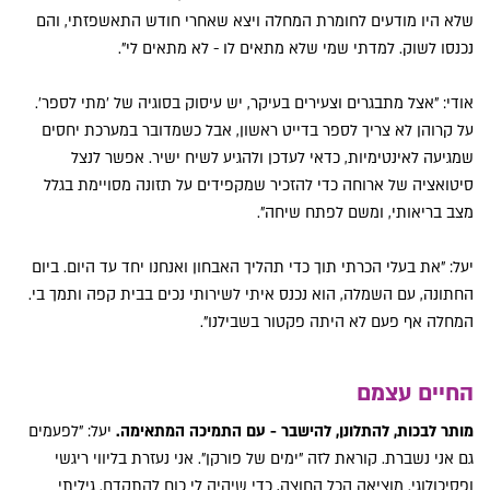
שלא היו מודעים לחומרת המחלה ויצא שאחרי חודש התאשפזתי, והם
נכנסו לשוק. למדתי שמי שלא מתאים לו - לא מתאים לי".
אודי: "אצל מתבגרים וצעירים בעיקר, יש עיסוק בסוגיה של 'מתי לספר'.
על קרוהן לא צריך לספר בדייט ראשון, אבל כשמדובר במערכת יחסים
שמגיעה לאינטימיות, כדאי לעדכן ולהגיע לשיח ישיר. אפשר לנצל
סיטואציה של ארוחה כדי להזכיר שמקפידים על תזונה מסויימת בגלל
מצב בריאותי, ומשם לפתח שיחה".
יעל: "את בעלי הכרתי תוך כדי תהליך האבחון ואנחנו יחד עד היום. ביום
החתונה, עם השמלה, הוא נכנס איתי לשירותי נכים בבית קפה ותמך בי.
המחלה אף פעם לא היתה פקטור בשבילנו".
החיים עצמם
מותר לבכות, להתלונן, להישבר - עם התמיכה המתאימה.
יעל: "לפעמים
גם אני נשברת. קוראת לזה "ימים של פורקן". אני נעזרת בליווי ריגשי
ופסיכולוגי. מוציאה הכל החוצה, כדי שיהיה לי כוח להתקדם. גיליתי