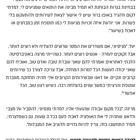
בבחינת בגרות הבוחנת לא תמיד מבינה את התנאים שמגיעים לי. למדתי
לקום ולהגיד באופן ברור שיש לי אישור לצאת לשירותים ולהתעקש בלי
פשרות. אני יודעת איזה זכויות מגיעות לי כמו תוספת זמן במבחנים או
לאכול בשיעור".
יעל: "מניסיוני, אם משדרים את המסר שרוצים להצליח ולא רוצים לוותר,
אבל זקוקים לעזרה - אנשים רוצים לעזור. כשהייתי מרצה באוניברסיטה
הלכתי לאחראים ואמרתי להם שאני עובדת טובה ואדם טוב, ואוכיח להם
שאני יכולה לעשות הכל למרות המחלה, אבל צריכה לצורך כך שירותים
קרובים ונקיים. אז דאגו שבשירותים הקרובים אלי תהיה תחזוקה מוגברת
שוטפת והרציתי במשך שנים בהצלחה רבה. כשיש רצון טוב, הכל
אפשרי".
מרינה: "בכל מקום עבודה שהגעתי אליו, למדתי מנסיוני, להסביר על מצבי
ולדאוג שתהיה לי את האופציה לאכול פעם בכל 3 שעות. גם כשמלצרתי,
תמיד התחשבו בזה. צריך להיות גלויים ולהציב את המגבלות".