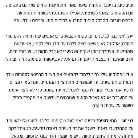
וסיבוכים. בדיעבד הניתוח שיפר מאוד את איכות החיים שלי. גם בתקופה
עם הסטומה, יצאתי כשרציתי, אפילו השתתפתי בשתי חתונות של
חברים טובים. ההבדל היחיד התבטא בבגדים המשוחררים שלבשתי".
יעל: "אני כבר 10 שנים עם סטומה קבועה. יש אנשים שזה נראה להם סוף
העולם, אבל זה לא. כשאני רוצה ללכת עם הבן שלי לקניון, אני יודעת
שמתישהו אצטרך לרוקן שקית ושלצערי לא בכל מקום יש שירותי נכים.
אדם שאיבד יד בצבא חי עם זה. גם אני, לא ביקשתי סטומה, וחיה עם זה".
אודי: "מהנסיון שלי צריך ללמוד להתאים את הציוד הרפואי לסטומה שלך.
לנסות סוגים שונים, עד שמוצאים את הציוד המתאים. עם הזמן לומדים
להכיר את הרגלי הגוף. לדוגמה לאכול כמויות קטנות כדי לא ליצור עומס
על המערכת או לא לאכול מזונות שגורמים לשלשול. אני מקפיד תמיד
לשמור על שקית ריקה".
בני זוג – מתי לספר?
מרינה: "אני בעד שקיפות. כל בני הזוג שלי ידעו מיד
על המחלה, כי דאגתי לשלב את זה בשיחה בצורה טבעית. כל אחד לקח
את זה לרמת ההתעניינות שלו. יש מי שמיד הלך לגוגל לחפש. יש כאלו