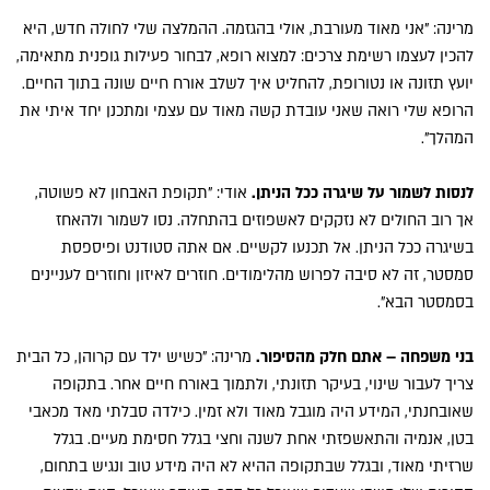
מרינה: "אני מאוד מעורבת, אולי בהגזמה. ההמלצה שלי לחולה חדש, היא
להכין לעצמו רשימת צרכים: למצוא רופא, לבחור פעילות גופנית מתאימה,
יועץ תזונה או נטורופת, להחליט איך לשלב אורח חיים שונה בתוך החיים.
הרופא שלי רואה שאני עובדת קשה מאוד עם עצמי ומתכנן יחד איתי את
המהלך".
לנסות לשמור על שיגרה ככל הניתן.
אודי: "תקופת האבחון לא פשוטה,
אך רוב החולים לא נזקקים לאשפוזים בהתחלה. נסו לשמור ולהאחז
בשיגרה ככל הניתן. אל תכנעו לקשיים. אם אתה סטודנט ופיספסת
סמסטר, זה לא סיבה לפרוש מהלימודים. חוזרים לאיזון וחוזרים לעניינים
בסמסטר הבא".
בני משפחה – אתם חלק מהסיפור.
מרינה: "כשיש ילד עם קרוהן, כל הבית
צריך לעבור שינוי, בעיקר תזונתי, ולתמוך באורח חיים אחר. בתקופה
שאובחנתי, המידע היה מוגבל מאוד ולא זמין. כילדה סבלתי מאד מכאבי
בטן, אנמיה והתאשפזתי אחת לשנה וחצי בגלל חסימת מעיים. בגלל
שרזיתי מאוד, ובגלל שבתקופה ההיא לא היה מידע טוב ונגיש בתחום,