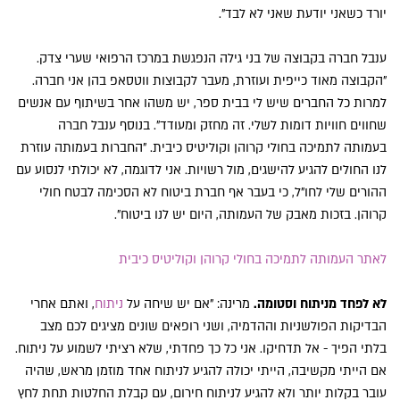
יורד כשאני יודעת שאני לא לבד".
ענבל חברה בקבוצה של בני גילה הנפגשת במרכז הרפואי שערי צדק.
"הקבוצה מאוד כייפית ועוזרת, מעבר לקבוצות ווטסאפ בהן אני חברה.
למרות כל החברים שיש לי בבית ספר, יש משהו אחר בשיתוף עם אנשים
שחווים חוויות דומות לשלי. זה מחזק ומעודד". בנוסף ענבל חברה
בעמותה לתמיכה בחולי קרוהן וקוליטיס כיבית. "החברות בעמותה עוזרת
לנו החולים להגיע להישגים, מול רשויות. אני לדוגמה, לא יכולתי לנסוע עם
ההורים שלי לחו"ל, כי בעבר אף חברת ביטוח לא הסכימה לבטח חולי
קרוהן. בזכות מאבק של העמותה, היום יש לנו ביטוח".
לאתר העמותה לתמיכה בחולי קרוהן וקוליטיס כיבית
לא לפחד מניתוח וסטומה.
מרינה: "אם יש שיחה על
ניתוח
, ואתם אחרי
הבדיקות הפולשניות וההדמיה, ושני רופאים שונים מציגים לכם מצב
בלתי הפיך - אל תדחיקו. אני כל כך פחדתי, שלא רציתי לשמוע על ניתוח.
אם הייתי מקשיבה, הייתי יכולה להגיע לניתוח אחד מוזמן מראש, שהיה
עובר בקלות יותר ולא להגיע לניתוח חירום, עם קבלת החלטות תחת לחץ