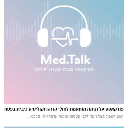
פודקאסט על תזונה מותאמת לחולי קרוהן וקוליטיס כיבית בפסח
האם לאכול מצה? מה לגבי קטניות ותפוח אדמה? חן סרבגי...