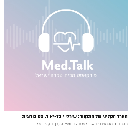
הערך הקליני של התקווה: שירלי יובל-יאיר, פסיכולוגית
מוזמנות ומוזמנים להאזין לשיחה בנושא הערך הקליני של...