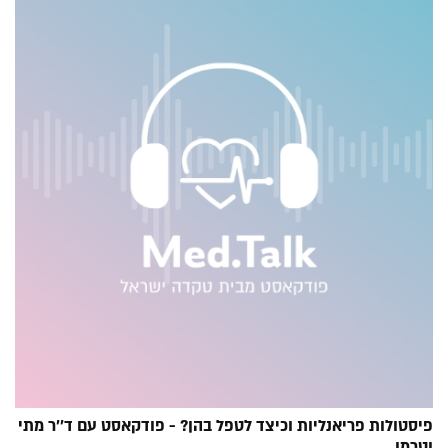
פיסטולות פריאנליות וכיצד לטפל בהן? - פודקאסט עם ד''ר מתי
וטרמן