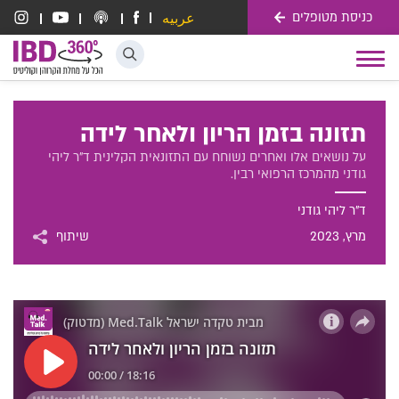
כניסת מטופלים
عربيه
דלג לתוכן
Toggle
navigation
תזונה בזמן הריון ולאחר לידה
על נושאים אלו ואחרים נשוחח עם התזונאית הקלינית ד"ר ליהי
גודני מהמרכז הרפואי רבין.
ד"ר ליהי גודני
מרץ
, 2023
שיתוף