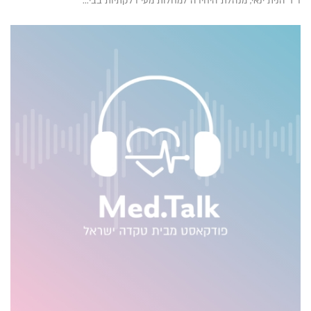
ד"ר הנית ינאי, מנהלת היחידה למחלות מעי דלקתיות בבי...