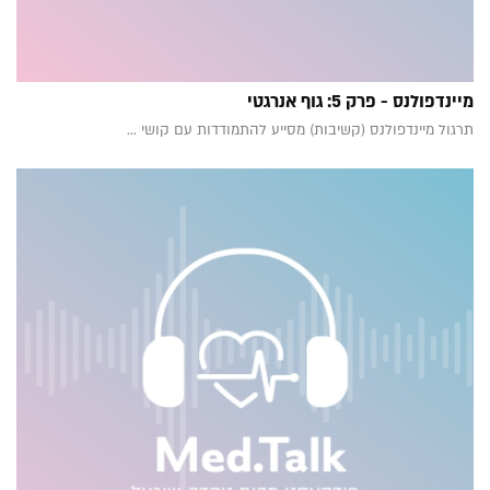
מיינדפולנס - פרק 5: גוף אנרגטי
תרגול מיינדפולנס (קשיבות) מסייע להתמודדות עם קושי ...