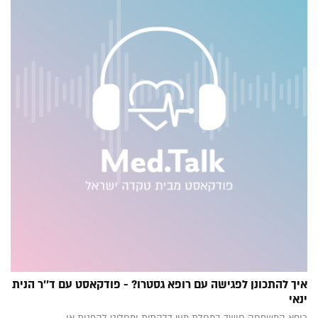
איך להתכונן לפגישה עם רופא גסטרו? - פודקאסט עם ד''ר הנית
ינאי
רופא המשפחה חושד במחלת מעי דלקתית ומחליט להפנות או...