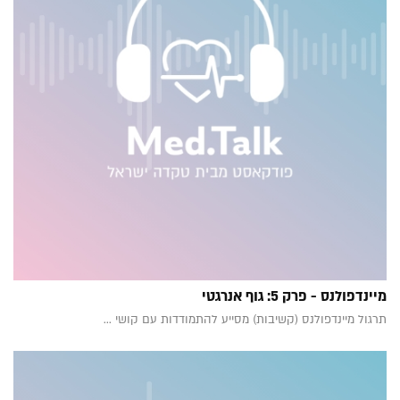
מיינדפולנס - פרק 5: גוף אנרגטי
תרגול מיינדפולנס (קשיבות) מסייע להתמודדות עם קושי ...