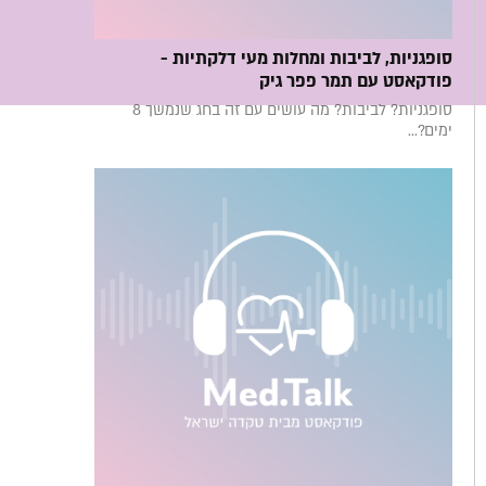
סופגניות, לביבות ומחלות מעי דלקתיות -
פודקאסט עם תמר פפר גיק
סופגניות? לביבות? מה עושים עם זה בחג שנמשך 8
ימים?...