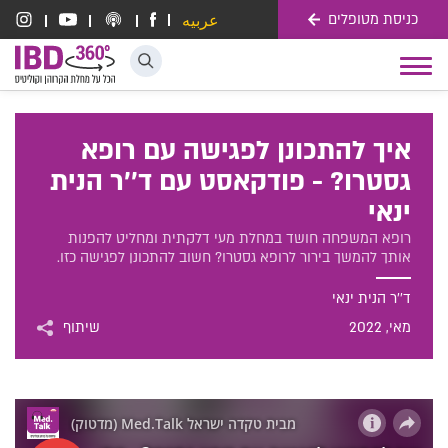
כניסת מטופלים
عربيه
דלג לתוכן
Toggle
navigation
איך להתכונן לפגישה עם רופא
גסטרו? - פודקאסט עם ד''ר הנית
ינאי
רופא המשפחה חושד במחלת מעי דלקתית ומחליט להפנות
אותך להמשך בירור לרופא גסטרו? חשוב להתכונן לפגישה כזו.
ד''ר הנית ינאי
מאי
, 2022
שיתוף