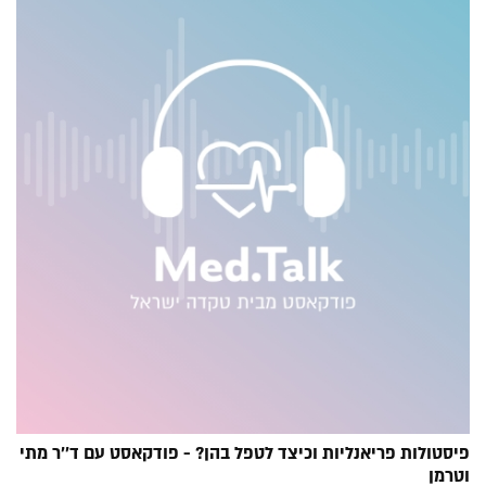
פיסטולות פריאנליות וכיצד לטפל בהן? - פודקאסט עם ד''ר מתי
וטרמן