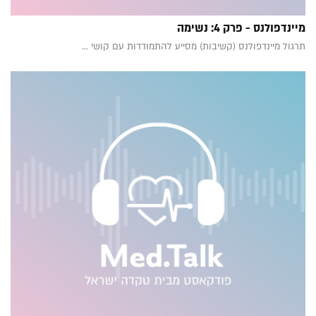
מיינדפולנס - פרק 4: נשימה
תרגול מיינדפולנס (קשיבות) מסייע להתמודדות עם קושי ...