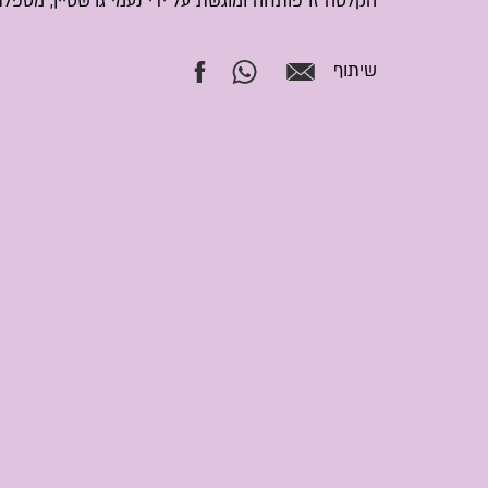
הקלטה זו פותחה ומוגשת על ידי נעמי גרשטיין, מטפלת
שיתוף